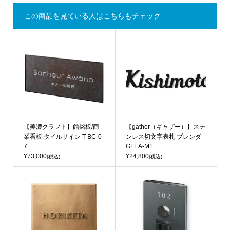
この商品を見ている人はこちらもチェック
【美濃クラフト】館銘板/商
【gather（ギャザー）】ステ
業看板 タイルサイン T-BC-0
ンレス切文字表札 ブレンダ
7
GLEA-M1
¥73,000
¥24,800
(税込)
(税込)