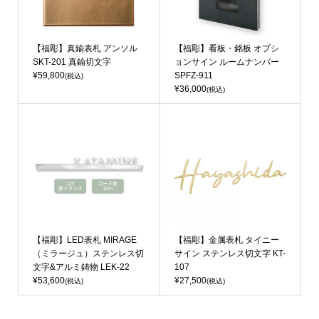
【福彫】真鍮表札 アンソル
【福彫】看板・銘板 オプシ
SKT-201 真鍮切文字
ョンサイン ルームナンバー
¥59,800
SPFZ-911
(税込)
¥36,000
(税込)
【福彫】LED表札 MIRAGE
【福彫】金属表札 タイニー
（ミラージュ）ステンレス切
サイン ステンレス切文字 KT-
文字&アルミ鋳物 LEK-22
107
¥53,600
¥27,500
(税込)
(税込)