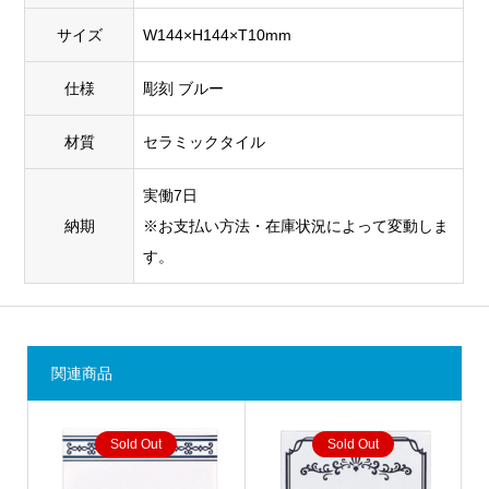
サイズ
W144×H144×T10mm
仕様
彫刻 ブルー
材質
セラミックタイル
実働7日
納期
※お支払い方法・在庫状況によって変動しま
す。
関連商品
Sold Out
Sold Out