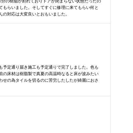
部分の樹脂が割れておりドアが閉まらない状態だったの
てもらいました。そしてすぐに修理に来てもらい何と
んの対応は大変良いとおもいました。
も予定通り届き施工も予定通りで完了しました。色も
前の床材は樹脂製で真夏の高温時なると床が波みたい
わせの為タイルを切るのに苦労したしたが綺麗におさ