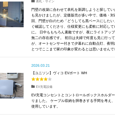
表札・サイン
門壁の改築に合わせて表札を新調しようと探してい
も見かけましたが、定価販売が多い中で、価格・対
回、門壁が白のため「どうしても黒ベースにしたい
ぐ確認してくださり、仕様変更にも柔軟に対応して
に。 日中ももちろん素敵ですが、夜にライトアッ
無二の存在感です。 初日は夫婦で何度も見に行って
が、オートセンサー付きで夕暮れに自動点灯、夜明
とつでここまで家の印象が変わるとは思いませんで
2026.03.21
【ユニソン】ヴィコ EVポート WH
EV充電設備
EV充電コンセントとコントロールボックスホルダ
りました。 ケーブル収納を胴巻きする手間を考え
使用しています。