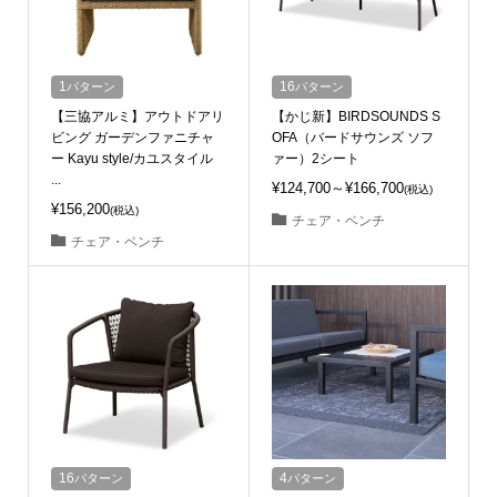
1
パターン
16
パターン
【三協アルミ】アウトドアリ
【かじ新】BIRDSOUNDS S
ビング ガーデンファニチャ
OFA（バードサウンズ ソフ
ー Kayu style/カユスタイル
ァー）2シート
...
¥124,700～¥166,700
(税込)
¥156,200
(税込)
チェア・ベンチ
チェア・ベンチ
16
パターン
4
パターン