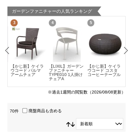
ガーデンファニチャーの人気ランキング
ーデン
【かじ新】ケイラ
【LIXIL】ガーデン
【かじ新】ケイラ
【
ウコード パルマ
ファニチャー
ウコード コスタ
ル
人掛け
アームチェア
TYPE010 1人掛け
コーヒーテーブル
ラ
ート
チェアA
600
※過去1週間の閲覧数（2026/08/08更新）
廃盤商品も含める
70件