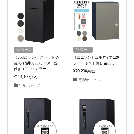
4
パターン
4
パターン
【LIXIL】ボックスセットKN
【ユニソン】コルディア120
前入れ後取り出し ポスト錠
ライト ポスト無し 後出し
付き（アルミカラー）
¥70,200
(税込)
¥114,100
(税込)
宅配ボックス
宅配ボックス