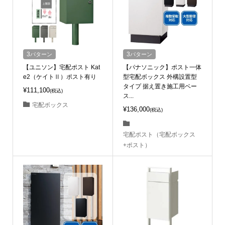
3
パターン
3
パターン
【ユニソン】宅配ポスト Kat
【パナソニック】ポスト一体
e2（ケイトⅡ）ポスト有り
型宅配ボックス 外構設置型
タイプ 据え置き施工用ベー
¥111,100
(税込)
ス...
宅配ボックス
¥136,000
(税込)
宅配ポスト（宅配ボックス
+ポスト）