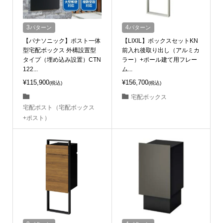
3
パターン
4
パターン
【パナソニック】ポスト一体
【LIXIL】ボックスセットKN
型宅配ボックス 外構設置型
前入れ後取り出し（アルミカ
タイプ（埋め込み設置）CTN
ラー）+ポール建て用フレー
122...
ム...
¥115,900
¥156,700
(税込)
(税込)
宅配ボックス
宅配ポスト（宅配ボックス
+ポスト）