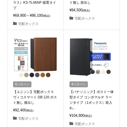
ラス）KS-TL06NP 据置タイ
ト無し 前出し
プ
¥84,500
(税込)
¥69,900～¥86,100
(税込)
宅配ボックス
宅配ボックス
6
パターン
4
パターン
【ユニソン】宅配ボックス
【パナソニック】ポスト一体
ヴィコスマート DB 120 ポス
型タイプ コンボマルチ ラー
ト無し 後出し
ジタイプ（1ボックス）前入
れ...
¥92,400
(税込)
¥104,800
(税込)
宅配ボックス
宅配ボックス