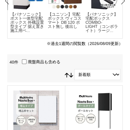
ックス
【パナソニック】
【ユニソン】宅配
【パナソニック】
【L
入れ
ポスト一体型宅配
ボックス ヴィコス
宅配ボックス
クス
スト
ボックス 外構設置
マート DB 120 ポ
COMBO-
取
色）
型タイプ 据え置き
スト無し 後出し
LIGHT（コンボラ
色
施工用ベ...
イト）ラージ...
セ
※過去1週間の閲覧数（2026/08/09更新）
廃盤商品も含める
40件