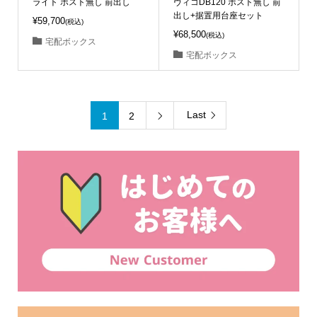
ライト ポスト無し 前出し
ヴィコDB120 ポスト無し 前
出し+据置用台座セット
¥59,700
(税込)
¥68,500
(税込)
宅配ボックス
宅配ボックス
Last
1
2
