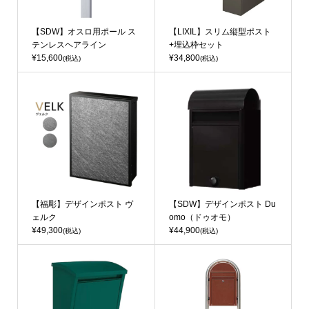
【SDW】オスロ用ポール ス
【LIXIL】スリム縦型ポスト
テンレスヘアライン
+埋込枠セット
¥15,600
¥34,800
(税込)
(税込)
【福彫】デザインポスト ヴ
【SDW】デザインポスト Du
ェルク
omo（ドゥオモ）
¥49,300
¥44,900
(税込)
(税込)