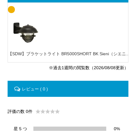
【SDW】ブラケットライト BR5000SHORT BK Sieni（シエニ...
【
※過去1週間の閲覧数（2026/08/08更新）
レビュー ( 0 )
評価の数 0件
星 5 つ
0%