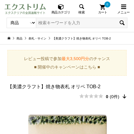
0
メニュー
検索
商品カテゴリ
カート
商品
表札・サイン
【美濃クラフト】焼き物表札 オリベ TOB-2
レビュー投稿で参加
最大3,500円分
のチャンス
■ 開催中のキャンペーンはこちら ■
【美濃クラフト】焼き物表札 オリベ TOB-2
0
(0件)