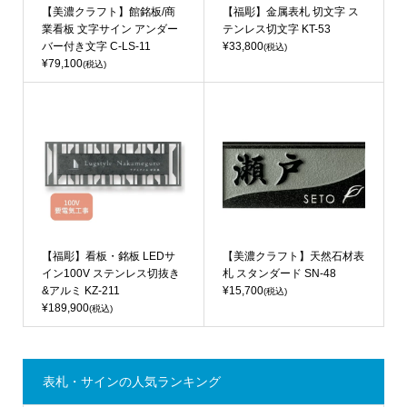
【美濃クラフト】館銘板/商
【福彫】金属表札 切文字 ス
業看板 文字サイン アンダー
テンレス切文字 KT-53
バー付き文字 C-LS-11
¥33,800
(税込)
¥79,100
(税込)
【福彫】看板・銘板 LEDサ
【美濃クラフト】天然石材表
イン100V ステンレス切抜き
札 スタンダード SN-48
&アルミ KZ-211
¥15,700
(税込)
¥189,900
(税込)
表札・サインの人気ランキング