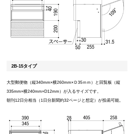
2B-15タイプ
大型郵便物（縦340mm×横260mm×Ｄ35ｍｍ）と回覧板（縦
335mm×横240mm×D12mm）が入るサイズです。
朝刊12日分相当（1日分新聞約32ページと想定）が投函可能。