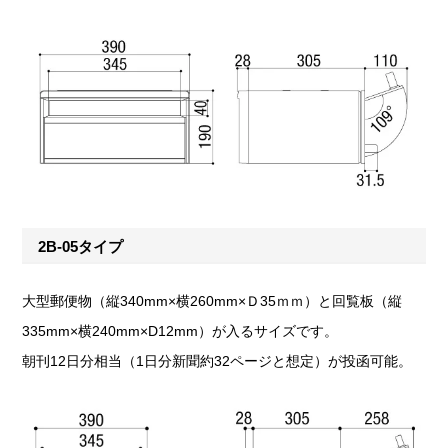
2B-05タイプ
大型郵便物（縦340mm×横260mm×Ｄ35ｍｍ）と回覧板（縦
335mm×横240mm×D12mm）が入るサイズです。
朝刊12日分相当（1日分新聞約32ページと想定）が投函可能。