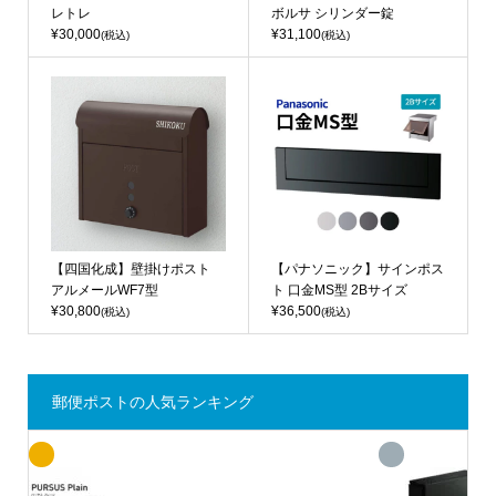
レトレ
ボルサ シリンダー錠
¥30,000
¥31,100
(税込)
(税込)
【四国化成】壁掛けポスト
【パナソニック】サインポス
アルメールWF7型
ト 口金MS型 2Bサイズ
¥30,800
¥36,500
(税込)
(税込)
郵便ポストの人気ランキング