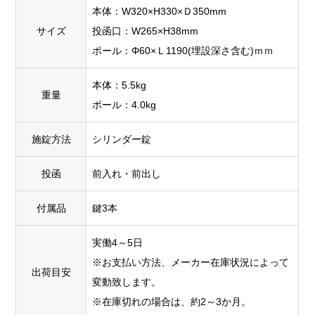
本体：W320×H330×Ｄ350mm
サイズ
投函口：W265×H38mm
ポール：Φ60×Ｌ1190(埋設深さ含む)ｍｍ
本体：5.5kg
重量
ポール：4.0kg
施錠方法
シリンダー錠
投函
前入れ・前出し
付属品
鍵3本
実働4～5日
※お支払い方法、メーカー在庫状況によって
出荷目安
変動致します。
※在庫切れの場合は、約2～3か月。