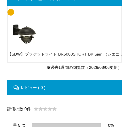
【SDW】ブラケットライト BR5000SHORT BK Sieni（シエニ...
【L
※過去1週間の閲覧数（2026/08/06更新）
レビュー ( 0 )
評価の数 0件
星 5 つ
0%