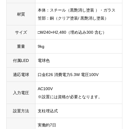
本体：スチール（黒艶消し塗装 ）・ガラス
材質
笠部：銅（クリア塗装/ 黒艶消し塗装）
サイズ
□W240×H2,480（埋め込み300 含む）
重量
9kg
付属LED
電球色
適応電球
口金E26 消費電力5.3W 電圧100V
AC100V
入力電圧
※設置には資格が必要となります。
設置方法
支柱埋込式
実働約7日