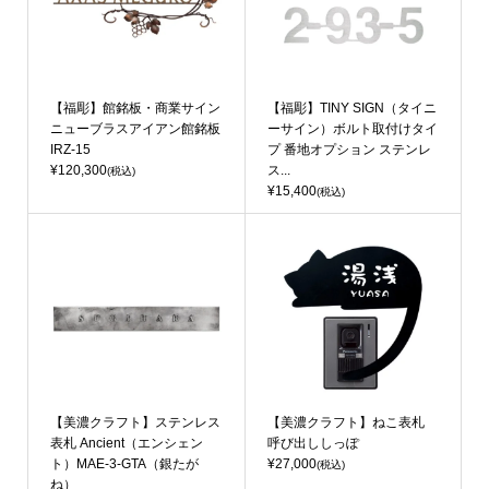
【福彫】館銘板・商業サイン
【福彫】TINY SIGN（タイニ
ニューブラスアイアン館銘板
ーサイン）ボルト取付けタイ
IRZ-15
プ 番地オプション ステンレ
¥120,300
ス...
(税込)
¥15,400
(税込)
【美濃クラフト】ステンレス
【美濃クラフト】ねこ表札
表札 Ancient（エンシェン
呼び出ししっぽ
ト）MAE-3-GTA（銀たが
¥27,000
(税込)
ね）