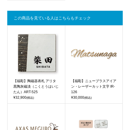
この商品を見ている人はこちらもチェック
【福彫】陶磁器表札 アリタ
【福彫】ニューブラスアイア
黒陶灰磁淡（こくとうはいじ
ン・レーザーカット文字 IR-
たん）ART-525
126
¥32,900
¥30,000
(税込)
(税込)