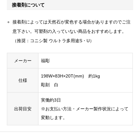
接着剤について
接着剤によっては天然石が変色する場合がありますのでご注
意下さい。可塑剤の入っていない商品をおすすめします。
（推奨：コニシ製 ウルトラ多用途S・U）
メーカー
福彫
198W×83H×20T(mm) 約1kg
仕様
彫刻 白
実働約3日
出荷目安
※お支払い方法・メーカー製作状況によって
変動します。