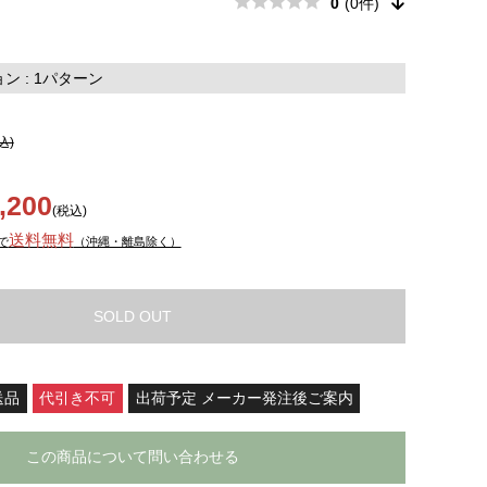
0
(0件)
 : 1パターン
込)
,200
(税込)
送料無料
で
（沖縄・離島除く）
SOLD OUT
送品
代引き不可
出荷予定 メーカー発注後ご案内
この商品について問い合わせる