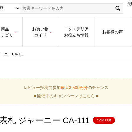
失
商品
お買い物
エクステリア
お客様の声
カテゴリ
ガイド
お役立ち情報
ー CA-111
レビュー投稿で参加
最大3,500円分
のチャンス
■ 開催中のキャンペーンはこちら ■
 ジャーニー CA-111
Sold Out