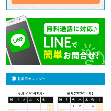
営業日カレンダー
今月(2026年8月)
翌月(2026年9月)
日
月
火
水
木
金
土
日
月
火
水
木
金
土
1
1
2
3
4
5