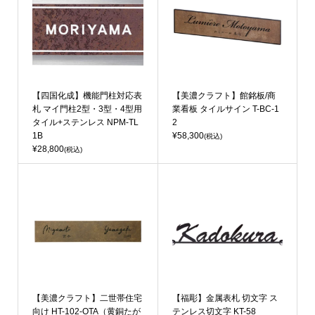
【四国化成】機能門柱対応表
【美濃クラフト】館銘板/商
札 マイ門柱2型・3型・4型用
業看板 タイルサイン T-BC-1
タイル+ステンレス NPM-TL
2
1B
¥58,300
(税込)
¥28,800
(税込)
【美濃クラフト】二世帯住宅
【福彫】金属表札 切文字 ス
向け HT-102-OTA（黄銅たが
テンレス切文字 KT-58