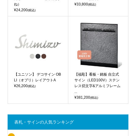
ね）
¥33,800
(税込)
¥24,200
(税込)
【ユニソン】 デコサイン OB
【福彫】看板・銘板 自立式
LI（オブリ）レイアウトA
サイン（LED100V）ステン
¥26,200
レス切文字&アルミフレーム
(税込)
...
¥381,200
(税込)
表札・サインの人気ランキング