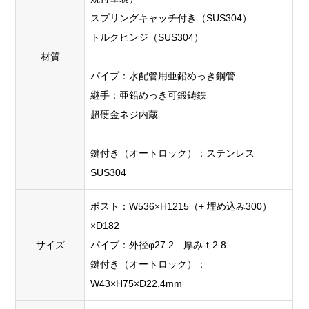
スプリングキャッチ付き（SUS304）
トルクヒンジ（SUS304）
材質
パイプ：水配管用亜鉛めっき鋼管
継手：亜鉛めっき可鍛鋳鉄
超硬金ネジ内蔵
鍵付き（オートロック）：ステンレス
SUS304
ポスト：W536×H1215（+ 埋め込み300）
×D182
サイズ
パイプ：外径φ27.2 厚みｔ2.8
鍵付き（オートロック）：
W43×H75×D22.4mm