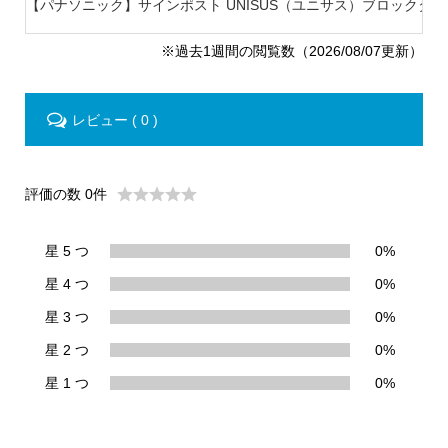
【パナソニック】サインポスト UNISUS（ユニサス）ブロックタイプ 
※過去1週間の閲覧数（2026/08/07更新）
レビュー ( 0 )
評価の数 0件
星 5 つ
0%
星 4 つ
0%
星 3 つ
0%
星 2 つ
0%
星 1 つ
0%