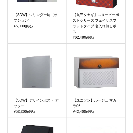
【SDW】シリンダー錠（オ
【丸三タカギ】スヌーピーポ
プション）
ストシリーズ フェイサスフ
¥5,000
ラットタイプ 名入れ無しポ
(税込)
ス...
¥62,480
(税込)
【SDW】デザインポスト デ
【ユニソン】ルージュ マカ
ッソー
ラ05
¥53,300
¥42,400
(税込)
(税込)