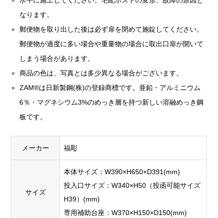
水平に施工してください。宅配ポストの変形、故障の原因と
なります。
郵便物を取り出した後は必ず扉を閉めて施錠してください。
郵便物が過度に多い場合や重量物の場合に取出口扉が開いて
しまう場合があります。
商品の色は、写真とは多少異なる場合がございます。
ZAM®は日新製鋼(株)の登録商標です。亜鉛・アルミニウム
6％・マグネシウム3%のめっき層を持つ新しい溶融めっき鋼
板です。
メーカー
福彫
本体サイズ：W390×H650×D391(mm)
投入口サイズ：W340×H50（投函可能サイズ
サイズ
H39）(mm)
専用補助台座：W370×H150×D150(mm)