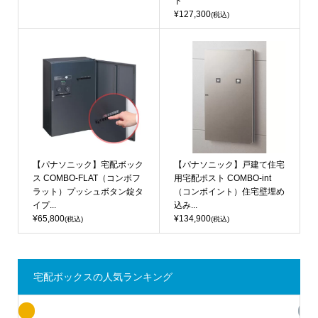
ト
¥127,300
(税込)
【パナソニック】宅配ボック
【パナソニック】戸建て住宅
ス COMBO-FLAT（コンボフ
用宅配ポスト COMBO-int
ラット）プッシュボタン錠タ
（コンボイント）住宅壁埋め
イプ...
込み...
¥65,800
¥134,900
(税込)
(税込)
宅配ボックスの人気ランキング