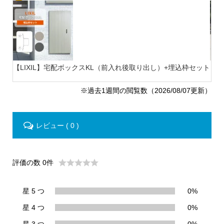
【LIXIL】宅配ボックスKL（前入れ後取り出し）+埋込枠セット
【ナ
※過去1週間の閲覧数（2026/08/07更新）
レビュー ( 0 )
評価の数 0件
星 5 つ
0%
星 4 つ
0%
星 3 つ
0%