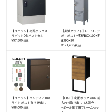
【ユニソン】宅配ボックス
【美濃クラフト】DEPO（デ
リピットDB ポスト無し
ポ）ポスト+宅配BOX100+宅
¥57,500
配BOX80
(税込)
¥191,400
(税込)
【ユニソン】コルディア100
【LIXIL】宅配ボックスKN 前
ライト ポスト有り 後出し
入れ後取り出し（木調色）
¥88,000
+ポール建て用フレームセッ
(税込)