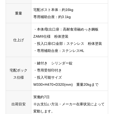
宅配ポスト本体：約16kg
重量
専用補助台座：約3.1kg
・本体/取出口扉：高耐食溶融めっき鋼板
ZAM®仕様 粉体塗装
仕上げ
・投入口扉/口金部：ステンレス 粉体塗装
・専用補助台座：ステンレスHL
・鍵付き シリンダー錠
宅配ボック
・専用受領印付き
ス仕様
・投入可能サイズ
W330×H470×D320(mm) 重量20kgまで
実働約7日
出荷目安
※お支払い方法・メーカー在庫状況によって
変動します。