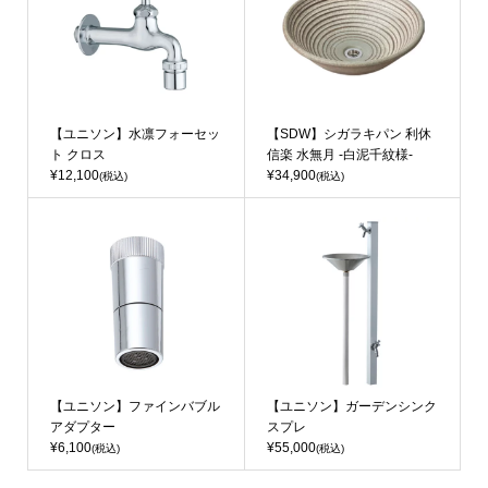
【ユニソン】水凛フォーセッ
【SDW】シガラキパン 利休
ト クロス
信楽 水無月 -白泥千紋様-
¥12,100
¥34,900
(税込)
(税込)
【ユニソン】ファインバブル
【ユニソン】ガーデンシンク
アダプター
スプレ
¥6,100
¥55,000
(税込)
(税込)