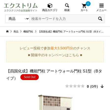
0
メニュー
検索
商品カテゴリ
カート
商品
機能門柱
【四国化成】機能門柱 アートウォール門柱 S1型（Bタイプ）
レビュー投稿で参加
最大3,500円分
のチャンス
■ 開催中のキャンペーンはこちら ■
【四国化成】機能門柱 アートウォール門柱 S1型（Bタ
Sold Out
イプ）
0
(0件)