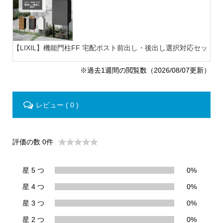
【LIXIL】機能門柱FF 宅配ポスト前出し・後出し選択対応セット
【
※過去1週間の閲覧数（2026/08/07更新）
レビュー ( 0 )
評価の数 0件
星 5 つ
0%
星 4 つ
0%
星 3 つ
0%
星 2 つ
0%