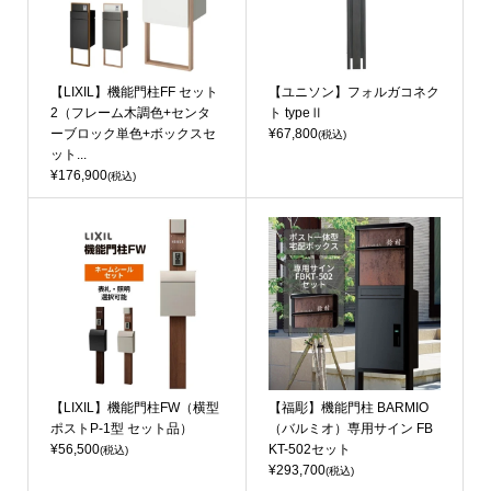
【LIXIL】機能門柱FF セット
【ユニソン】フォルガコネク
2（フレーム木調色+センタ
ト typeⅡ
ーブロック単色+ボックスセ
¥67,800
(税込)
ット...
¥176,900
(税込)
【LIXIL】機能門柱FW（横型
【福彫】機能門柱 BARMIO
ポストP-1型 セット品）
（バルミオ）専用サイン FB
¥56,500
KT-502セット
(税込)
¥293,700
(税込)