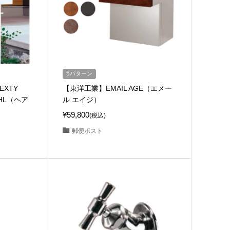
5
パターン
XTY
【東洋工業】EMAIL AGE（エメー
HL（ヘア
ル エイジ）
¥59,800
(税込)
郵便ポスト