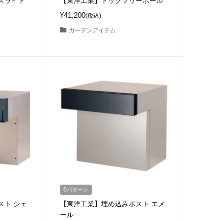
スライト
【東洋工業】ドッグフリーポール
¥41,200
(税込)
ガーデンアイテム
6
パターン
スト シェ
【東洋工業】埋め込みポスト エメ
ール