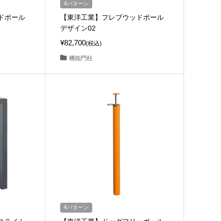
4
パターン
ドポール
【東洋工業】フレブウッドポール
デザイン02
¥82,700
(税込)
機能門柱
4
パターン