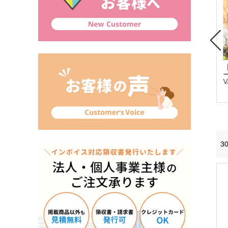
ポ
【東洋工業】埋込み
【東洋工業】埋め込
【東洋工業】薄型ポ
ポスト ソレト
みポスト リプノ
スト エクティ
V
3