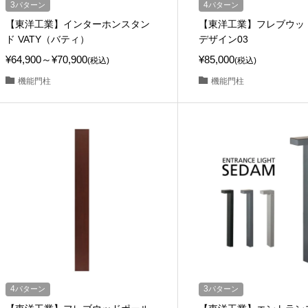
3
パターン
4
パターン
【東洋工業】インターホンスタン
【東洋工業】フレブウッ
ド VATY（バティ）
デザイン03
¥64,900～¥70,900
¥85,000
(税込)
(税込)
機能門柱
機能門柱
4
パターン
3
パターン