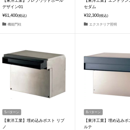
【東洋工業】フレブウッドポール
【東洋工業】エントラン
デザイン01
セダム
¥61,400
¥32,300
(税込)
(税込)
機能門柱
エクステリア照明
5
パターン
8
パターン
【東洋工業】埋め込みポスト リプ
【東洋工業】埋め込みポ
ノ
ルテ