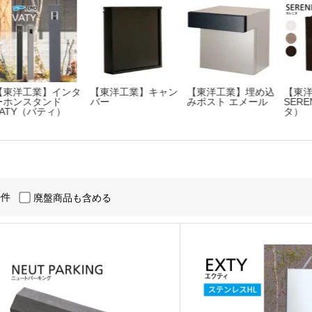
【東洋工業】インタ
【東洋工業】キャン
【東洋工業】埋め込
【東洋
ーホンスタンド
バー
みポスト エメール
SERE
ATY（バティ）
タ）
0件
廃盤商品も含める