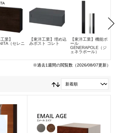
工業】
【東洋工業】埋め込
【東洋工業】機能ポ
【東洋工業
NITA（セレニ
みポスト コレト
ール
みポスト 
GENERAPOLE（ジ
ェネラポール）
※過去1週間の閲覧数（2026/08/07更新）