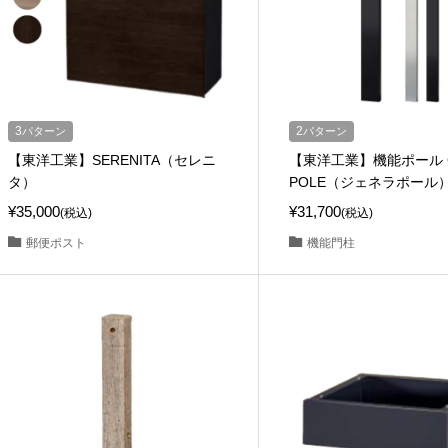
3
パターン
2
パターン
【東洋工業】SERENITA（セレニ
【東洋工業】機能ポール G
タ）
POLE（ジェネラポール
¥35,000
¥31,700
(税込)
(税込)
郵便ポスト
機能門柱