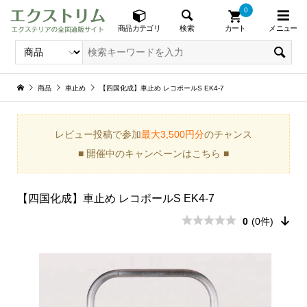
0
メニュー
検索
商品カテゴリ
カート
商品
車止め
【四国化成】車止め レコポールS EK4-7
レビュー投稿で参加
最大3,500円分
のチャンス
■ 開催中のキャンペーンはこちら ■
【四国化成】車止め レコポールS EK4-7
0
(0件)