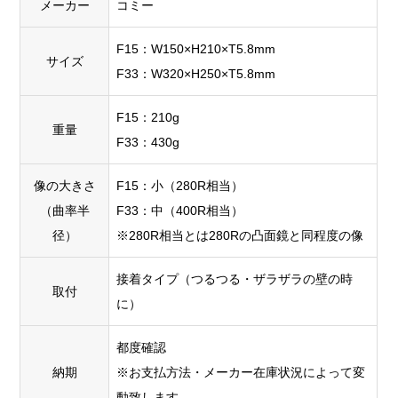
メーカー
コミー
F15：W150×H210×T5.8mm
サイズ
F33：W320×H250×T5.8mm
F15：210g
重量
F33：430g
像の大きさ
F15：小（280R相当）
（曲率半
F33：中（400R相当）
径）
※280R相当とは280Rの凸面鏡と同程度の像
接着タイプ（つるつる・ザラザラの壁の時
取付
に）
都度確認
納期
※お支払方法・メーカー在庫状況によって変
動致します。