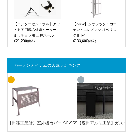
【インターセントラル】アウ
【SDW】クラシック・ガー
トドア用遠赤外線ヒーター
デン・エレメンツ オベリス
ルッチョラ用 三脚ポール
クⅡ R4
¥21,200
¥133,600
(税込)
(税込)
ガーデンアイテムの人気ランキング
【田窪工業所】室外機カバー SC-95S
【森田アルミ工業】ガスメータ