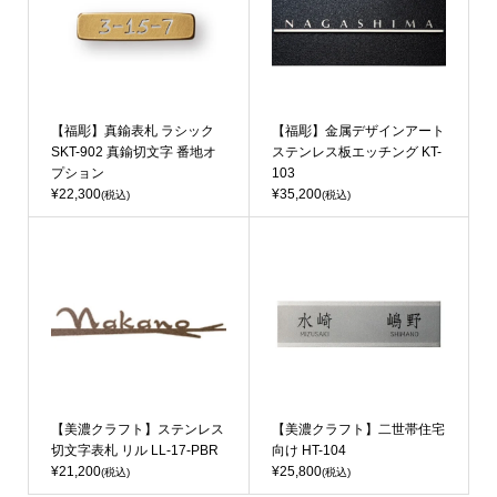
【福彫】真鍮表札 ラシック
【福彫】金属デザインアート
SKT-902 真鍮切文字 番地オ
ステンレス板エッチング KT-
プション
103
¥22,300
¥35,200
(税込)
(税込)
【美濃クラフト】ステンレス
【美濃クラフト】二世帯住宅
切文字表札 リル LL-17-PBR
向け HT-104
¥21,200
¥25,800
(税込)
(税込)