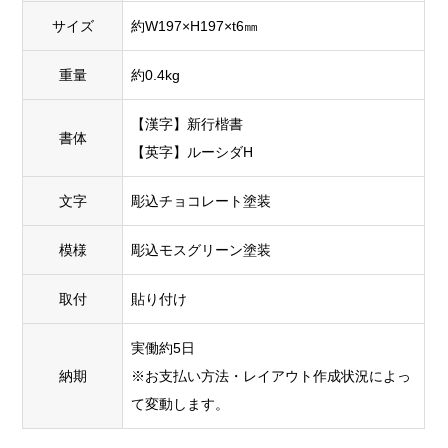
サイズ
約W197×H197×t6㎜
重量
約0.4kg
【漢字】新行楷書
書体
【英字】ルーシダH
文字
彫込チョコレート塗装
模様
彫込モスグリーン塗装
取付
貼り付け
実働約5日
納期
※お支払い方法・レイアウト作成状況によっ
て変動します。