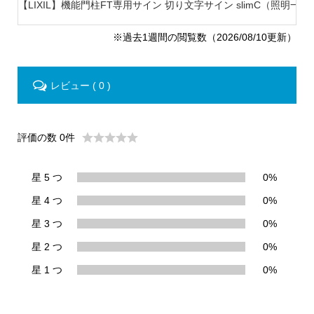
【LIXIL】機能門柱FT専用サイン 切り文字サイン slimC（照明一体型.
※過去1週間の閲覧数（2026/08/10更新）
レビュー ( 0 )
評価の数 0件
星 5 つ
0%
星 4 つ
0%
星 3 つ
0%
星 2 つ
0%
星 1 つ
0%