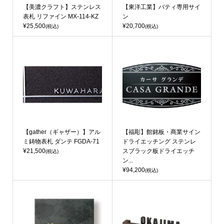
【美濃クラフト】ステンレス
【東洋工業】バティ専用サイ
表札 リファイン MX-114-KZ
ン
¥25,500
¥20,700
(税込)
(税込)
【gather（ギャザー）】アル
【福彫】館銘板・商業サイン
ミ鋳物表札 ダンテ FGDA-71
ドライエッチング ステンレ
¥21,500
スブラック板ドライエッチ
(税込)
ン...
¥94,200
(税込)