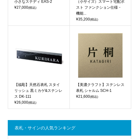
小さなステディ EAS-2
（小サイズ）スマート宅配ポ
¥27,000
スト ファンクション仕様・
(税込)
機能...
¥35,200
(税込)
【福彫】天然石表札 スタイ
【美濃クラフト】ステンレス
リッシュ 黒ミカゲ&ステンレ
表札 シャルム SCH-1
ス DK-111
¥21,600
(税込)
¥26,000
(税込)
表札・サインの人気ランキング