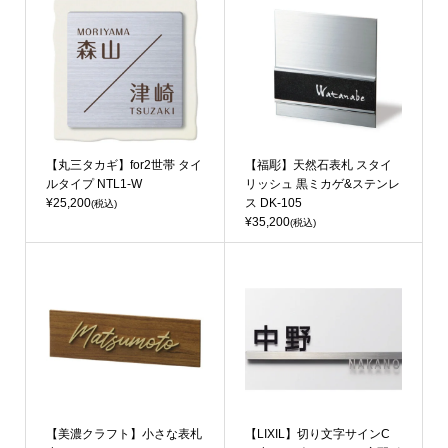
【丸三タカギ】for2世帯 タイ
【福彫】天然石表札 スタイ
ルタイプ NTL1-W
リッシュ 黒ミカゲ&ステンレ
¥25,200
ス DK-105
(税込)
¥35,200
(税込)
【美濃クラフト】小さな表札
【LIXIL】切り文字サインC