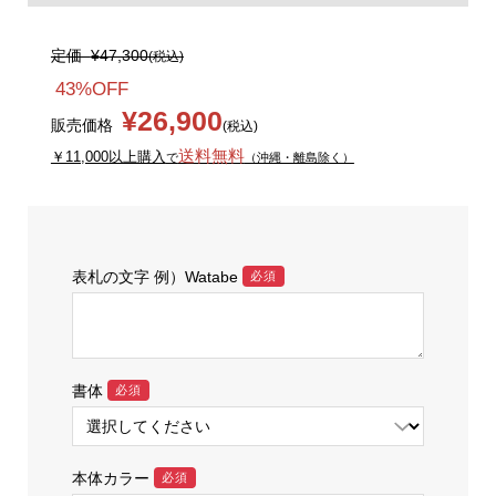
定価
¥47,300
(税込)
43%OFF
¥26,900
販売価格
(税込)
送料無料
￥11,000以上購入
で
（沖縄・離島除く）
表札の文字 例）Watabe
必須
書体
必須
本体カラー
必須