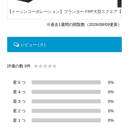
【トーシンコーポレーション】プランター FRP大型スクエア
【ト
※過去1週間の閲覧数（2026/08/09更新）
レビュー ( 0 )
評価の数 0件
星 5 つ
0%
星 4 つ
0%
星 3 つ
0%
星 2 つ
0%
星 1 つ
0%