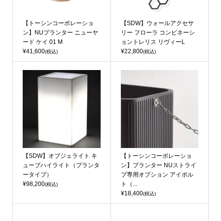
【トーシンコーポレーショ
【SDW】ウォールアクセサ
ン】NUプランター ニューヤ
リー フローラ コンビネーシ
ード ケイ 01 M
ョントレリス リヴィーL
¥41,600
¥22,800
(税込)
(税込)
【SDW】オブジェライト キ
【トーシンコーポレーショ
ューブハイライト（プランタ
ン】プランター NUストライ
ータイプ）
プ専用オプション アイボル
¥98,200
ト（...
(税込)
¥18,400
(税込)