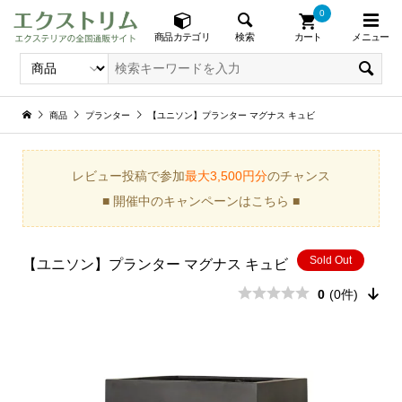
0
メニュー
検索
商品カテゴリ
カート
商品
プランター
【ユニソン】プランター マグナス キュビ
レビュー投稿で参加
最大3,500円分
のチャンス
■ 開催中のキャンペーンはこちら ■
Sold Out
【ユニソン】プランター マグナス キュビ
0
(0件)