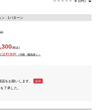
0
(0件)
 : 1パターン
込)
,300
(税込)
送料無料
で
（沖縄・離島除く）
確認をお願いします。
必須
項を了承した。