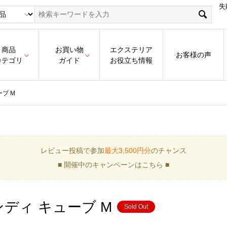
失
商品
お買い物
エクステリア
お客様の声
カテゴリ
ガイド
お役立ち情報
ブ M
レビュー投稿で参加
最大3,500円分
のチャンス
■ 開催中のキャンペーンはこちら ■
ディ キューブ M
Sold Out