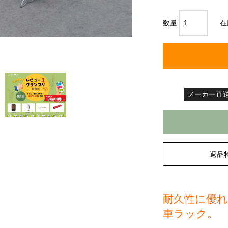
数量
在
メーカー直
返品
耐久性に優
車ラック。