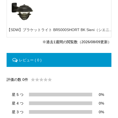
【SDW】ブラケットライト BR5000SHORT BK Sieni（シエニ...
【
※過去1週間の閲覧数（2026/08/09更新）
レビュー ( 0 )
評価の数 0件
星 5 つ
0%
星 4 つ
0%
星 3 つ
0%