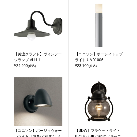
【美濃クラフト】ヴィンテー
【ユニソン】ポージィトップ
ジランプ VLH-1
ライト UA 01006
¥24,400
¥23,100
(税込)
(税込)
【ユニソン】ポージィウォー
【SDW】ブラケットライト
ルライト UNOG 264 015LR
BR1700 BK Canim（キャニ