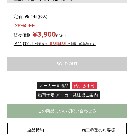
定価
¥5,445
(税込)
28%OFF
¥3,900
販売価格
(税込)
送料無料
￥11,000以上購入
で
（沖縄・離島除く）
SOLD OUT
メーカー直送品
代引き不可
出荷予定 メーカー発注後ご案内
この商品について問い合わせる
返品特約
施工希望のお客様