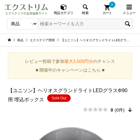
0
メニュー
検索
商品カテゴリ
カート
商品
エクステリア照明
【ユニソン】ヘリオスグランドライトLEDグラスΦ90用 埋込ボックス
レビュー投稿で参加
最大3,500円分
のチャンス
■ 開催中のキャンペーンはこちら ■
【ユニソン】ヘリオスグランドライトLEDグラスΦ90
Sold Out
用 埋込ボックス
0
(0件)