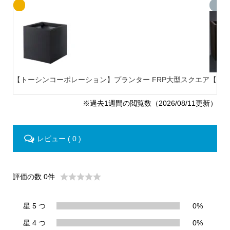
【トーシンコーポレーション】プランター FRP大型スクエア
【ト
※過去1週間の閲覧数（2026/08/11更新）
レビュー ( 0 )
評価の数 0件
星 5 つ
0%
星 4 つ
0%