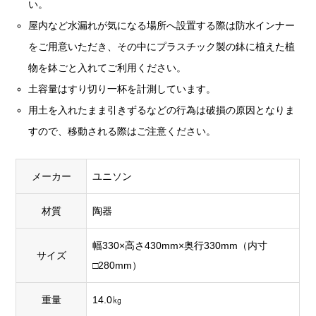
い。
屋内など水漏れが気になる場所へ設置する際は防水インナー
をご用意いただき、その中にプラスチック製の鉢に植えた植
物を鉢ごと入れてご利用ください。
土容量はすり切り一杯を計測しています。
用土を入れたまま引きずるなどの行為は破損の原因となりま
すので、移動される際はご注意ください。
メーカー
ユニソン
材質
陶器
幅330×高さ430mm×奥行330mm（内寸
サイズ
□280mm）
重量
14.0㎏