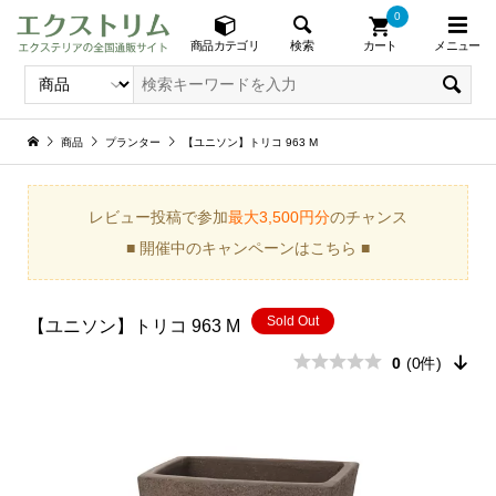
0
メニュー
検索
商品カテゴリ
カート
商品
プランター
【ユニソン】トリコ 963 M
レビュー投稿で参加
最大3,500円分
のチャンス
■ 開催中のキャンペーンはこちら ■
Sold Out
【ユニソン】トリコ 963 M
0
(0件)