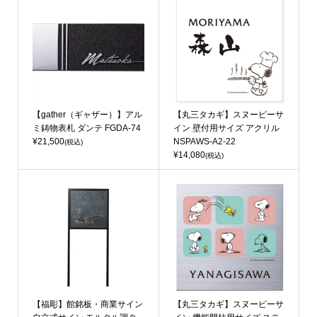
【gather（ギャザー）】アル
【丸三タカギ】スヌーピーサ
ミ鋳物表札 ダンテ FGDA-74
イン 壁付用サイズ アクリル
¥21,500
NSPAWS-A2-22
(税込)
¥14,080
(税込)
【福彫】館銘板・商業サイン
【丸三タカギ】スヌーピーサ