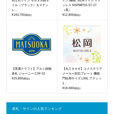
自立式サイン モルタル調タ
イン 機能門柱用サイズ ステ
イル（ブラック）＆ステン
ンレス NSPMPSS-S7-27
レ...
（黒）
¥183,700
¥12,800
(税込)
(税込)
【美濃クラフト】アルミ鋳物
【丸三タカギ】エクステリア
表札 ジャーニー CAF-31
メーカー対応プレート 機能
¥25,800
門柱用サイズ LIXIL アクシィ
(税込)
1...
¥18,480
(税込)
表札・サインの人気ランキング