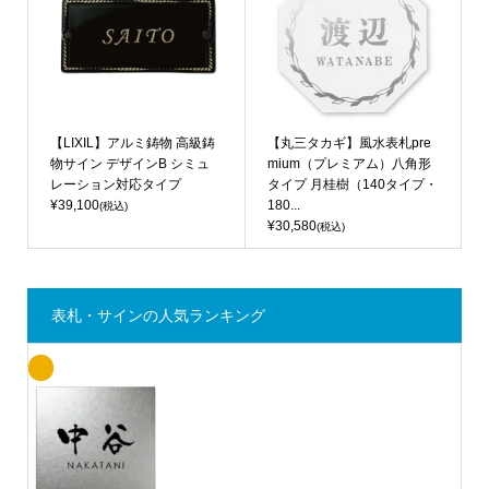
【LIXIL】アルミ鋳物 高級鋳
【丸三タカギ】風水表札pre
物サイン デザインB シミュ
mium（プレミアム）八角形
レーション対応タイプ
タイプ 月桂樹（140タイプ・
¥39,100
180...
(税込)
¥30,580
(税込)
表札・サインの人気ランキング