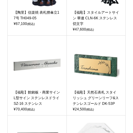
【陶里】信楽焼 表札狸傘立1
【福彫】スタイルアートサイ
7号 TH049-05
ン 華連 CLN-6K ステンレス
¥67,100
切文字
(税込)
¥47,600
(税込)
【福彫】館銘板・商業サイン
【福彫】天然石表札 スタイ
L型サイン ステンレスドライ
リッシュ グリーンリーフ&ス
SZ-16 ステンレス
テンレスゴールド DK-53P
¥70,400
¥24,500
(税込)
(税込)