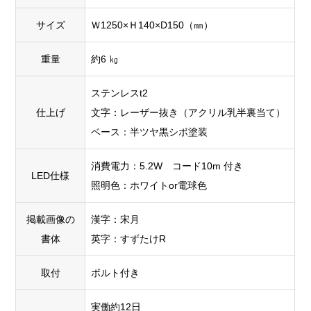
サイズ
Ｗ1250×Ｈ140×D150（㎜）
重量
約6 ㎏
ステンレスt2
仕上げ
文字：レーザー抜き（アクリル乳半裏当て）
ベース：半ツヤ黒シボ塗装
消費電力：5.2W コード10m 付き
LED仕様
照明色：ホワイトor電球色
掲載画像の
漢字：宋月
書体
英字：すずたけR
取付
ボルト付き
実働約12日