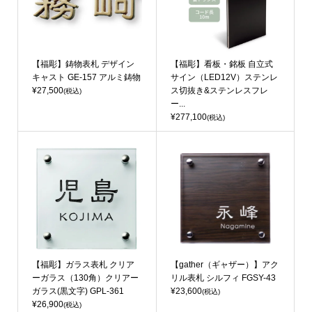
【福彫】鋳物表札 デザイン
【福彫】看板・銘板 自立式
キャスト GE-157 アルミ鋳物
サイン（LED12V）ステンレ
¥27,500
ス切抜き&ステンレスフレ
(税込)
ー...
¥277,100
(税込)
【福彫】ガラス表札 クリア
【gather（ギャザー）】アク
ーガラス（130角）クリアー
リル表札 シルフィ FGSY-43
ガラス(黒文字) GPL-361
¥23,600
(税込)
¥26,900
(税込)