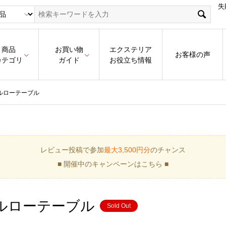
失
商品
お買い物
エクステリア
お客様の声
カテゴリ
ガイド
お役立ち情報
ルローテーブル
レビュー投稿で参加
最大3,500円分
のチャンス
■ 開催中のキャンペーンはこちら ■
ールローテーブル
Sold Out