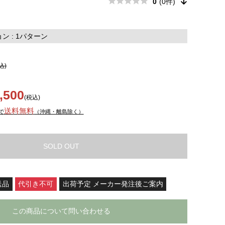
0
(0件)
 : 1パターン
込)
,500
(税込)
送料無料
で
（沖縄・離島除く）
SOLD OUT
送品
代引き不可
出荷予定 メーカー発注後ご案内
この商品について問い合わせる