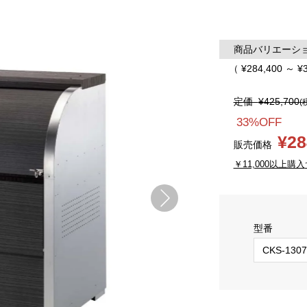
商品バリエーション
（ ¥284,400 ～ ¥
定価
¥425,700
(
33%OFF
¥28
販売価格
￥11,000以上購入
型番