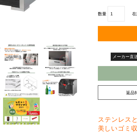
数量
在
メーカー直
返品
ステンレス
美しいゴミ