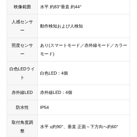
映像範囲
水平 約83°垂直 約44°
人感センサ
動作検知および人検知
ー
照度センサ
あり(スマートモード／赤外線モード／カラー
ー
モード)
白色LEDライ
白色LED：4個
ト
赤外線LED
赤外線LED：4個
防水性
IP54
取付角度調
水平 ±約90°、垂直 正面～下方向へ約60°
整