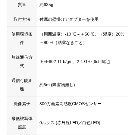
質量
約635g
取付方法
付属の壁掛けアダプターを使用
使用環境条
（周囲温度）-10 ℃～＋50 ℃、（湿度）20%
件
～90 %（結露なきこと）
無線通信方
IEEE802.11 b/g/n、2.4 GHz[6ch固定]
式
通信可能距
約5m (障害物無し)
離
撮像素子
300万画素高感度CMOSセンサー
最低被写体
0ルクス (赤外線LED／白色LED)
照度