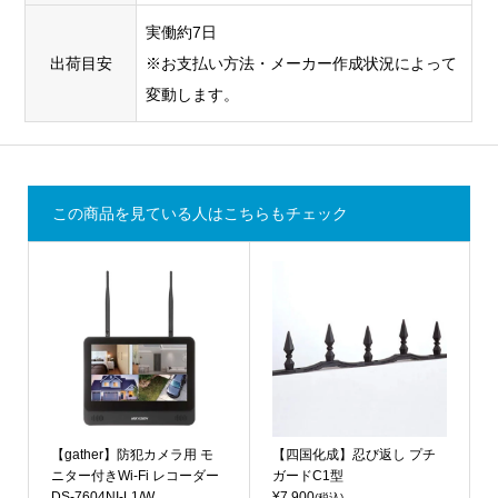
実働約7日
出荷目安
※お支払い方法・メーカー作成状況によって
変動します。
この商品を見ている人はこちらもチェック
【gather】防犯カメラ用 モ
【四国化成】忍び返し プチ
ニター付きWi-Fi レコーダー
ガードC1型
DS-7604NI-L1/W
¥7,900
(税込)