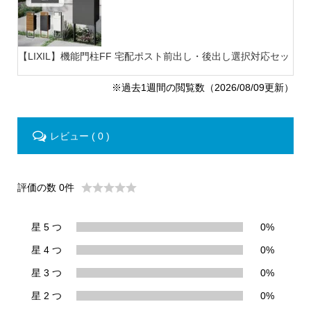
【LIXIL】機能門柱FF 宅配ポスト前出し・後出し選択対応セット
【
※過去1週間の閲覧数（2026/08/09更新）
レビュー ( 0 )
評価の数 0件
星 5 つ
0%
星 4 つ
0%
星 3 つ
0%
星 2 つ
0%