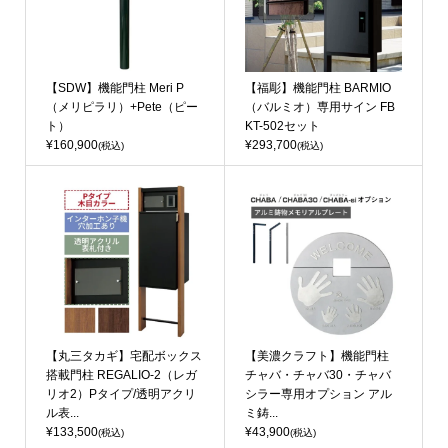
【SDW】機能門柱 Meri P
【福彫】機能門柱 BARMIO
（メリピラリ）+Pete（ピー
（バルミオ）専用サイン FB
ト）
KT-502セット
¥160,900
¥293,700
(税込)
(税込)
【丸三タカギ】宅配ボックス
【美濃クラフト】機能門柱
搭載門柱 REGALIO-2（レガ
チャバ・チャバ30・チャバ
リオ2）Pタイプ/透明アクリ
シラー専用オプション アル
ル表...
ミ鋳...
¥133,500
¥43,900
(税込)
(税込)