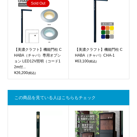
Sold Out
【美濃クラフト】機能門柱 C
【美濃クラフト】機能門柱 C
HABA（チャバ）専用オプシ
HABA（チャバ）CHA-1
ョン LED12V照明（コード1
¥63,100
(税込)
2m付...
¥26,200
(税込)
この商品を見ている人はこちらもチェック