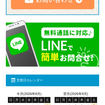
営業日カレンダー
今月(2026年8月)
翌月(2026年9月)
日
月
火
水
木
金
土
日
月
火
水
木
金
土