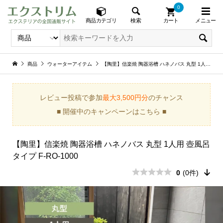
0
メニュー
検索
商品カテゴリ
カート
商品
ウォーターアイテム
【陶里】信楽焼 陶器浴槽 ハネノバス 丸型 1人用 壺風呂タイプ F-RO-1000
レビュー投稿で参加
最大3,500円分
のチャンス
■ 開催中のキャンペーンはこちら ■
【陶里】信楽焼 陶器浴槽 ハネノバス 丸型 1人用 壺風呂
タイプ F-RO-1000
0
(0件)