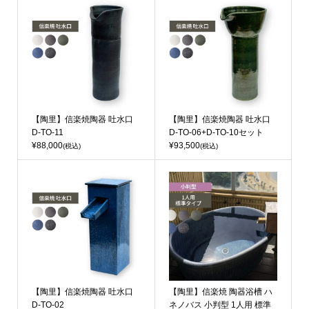
【陶里】信楽焼陶器 吐水口
【陶里】信楽焼陶器 吐水口
D-TO-11
D-TO-06+D-TO-10セット
¥88,000
¥93,500
(税込)
(税込)
【陶里】信楽焼陶器 吐水口
【陶里】信楽焼 陶器浴槽 ハ
D-TO-02
ネノバス 小判型 1人用 標準