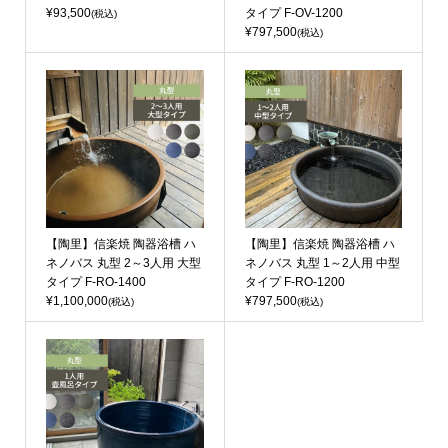
¥93,500
タイプ F-OV-1200
(税込)
¥797,500
(税込)
【陶里】信楽焼 陶器浴槽 ハ
【陶里】信楽焼 陶器浴槽 ハ
ネノバス 丸型 2～3人用 大型
ネノバス 丸型 1～2人用 中型
タイプ F-RO-1400
タイプ F-RO-1200
¥1,100,000
¥797,500
(税込)
(税込)