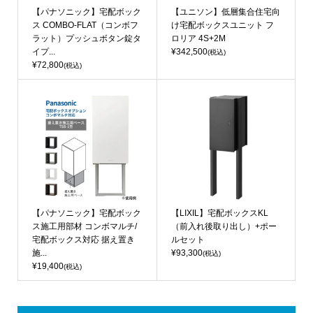
【パナソニック】宅配ボック
【ユニソン】低層集合住宅向
ス COMBO-FLAT（コンボフ
け宅配ボックスユニット フ
ラット）プッシュボタン錠タ
ロリア 4S+2M
イプ...
¥342,500
(税込)
¥72,800
(税込)
【パナソニック】宅配ボック
【LIXIL】宅配ボックスKL
ス施工用部材 コンボマルチ/
（前入れ後取り出し）+ポー
宅配ボックス対応 据え置き
ルセット
施...
¥93,300
(税込)
¥19,400
(税込)