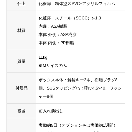
仕上
化粧扉：粉体塗装PVC+アクリルフィルム
化粧扉：スチール（SGCC）t=1.0
内扉：ASA樹脂
材質
本体 外側：ASA樹脂
本体 内側：PP樹脂
11kg
質量
※Mサイズのみ
ボックス本体：解錠キー2本、樹脂プラグ8
付属品
個、SUSタッピングねじ呼び4.5×40、ワッシ
ャー8個
投函
前入れ前出し
実働約5日（オプション色は実働約1週間）