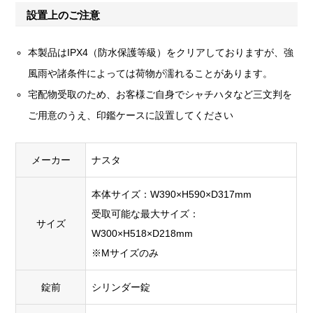
設置上のご注意
本製品はIPX4（防水保護等級）をクリアしておりますが、強
風雨や諸条件によっては荷物が濡れることがあります。
宅配物受取のため、お客様ご自身でシャチハタなど三文判を
ご用意のうえ、印鑑ケースに設置してください
メーカー
ナスタ
本体サイズ：W390×H590×D317mm
受取可能な最大サイズ：
サイズ
W300×H518×D218mm
※Mサイズのみ
錠前
シリンダー錠