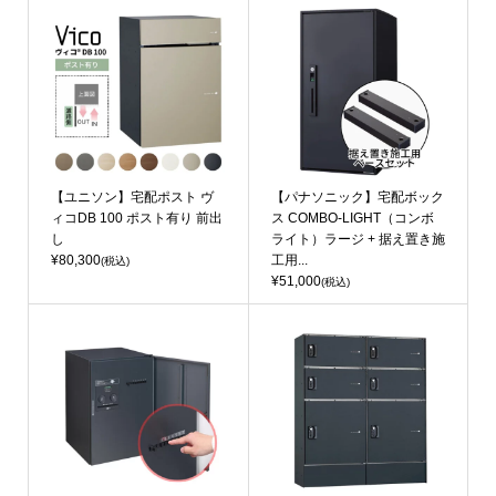
【ユニソン】宅配ポスト ヴ
【パナソニック】宅配ボック
ィコDB 100 ポスト有り 前出
ス COMBO-LIGHT（コンボ
し
ライト）ラージ + 据え置き施
¥80,300
工用...
(税込)
¥51,000
(税込)