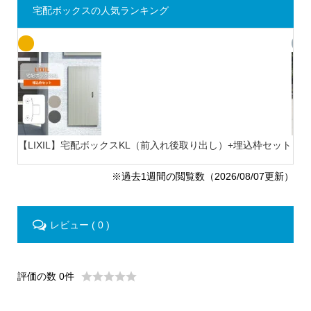
宅配ボックスの人気ランキング
【LIXIL】宅配ボックスKL（前入れ後取り出し）+埋込枠セット
【ナ
※過去1週間の閲覧数（2026/08/07更新）
レビュー ( 0 )
評価の数 0件