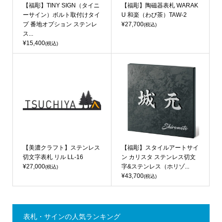
【福彫】TINY SIGN（タイニ
【福彫】陶磁器表札 WARAK
ーサイン）ボルト取付けタイ
U 和楽（わび茶）TAW-2
プ 番地オプション ステンレ
¥27,700
(税込)
ス...
¥15,400
(税込)
【美濃クラフト】ステンレス
【福彫】スタイルアートサイ
切文字表札 リル LL-16
ン カリスタ ステンレス切文
¥27,000
字&ステンレス（ホリゾ...
(税込)
¥43,700
(税込)
表札・サインの人気ランキング