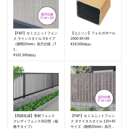
【F&F】セミユニットフェン
【ユニソン】フォルガポール
ス ラインスタイル Sタイプ
2000 85×85
（隙間25mm）高尺仕様（T
¥18,500
(税込)
1...
¥102,300
(税込)
【四国化成】形材フェンス
【F&F】セミユニットフェン
クレディフェンスSG2型（縦
ス タテイタスタイル 120+45
格子タイプ）
サイズ（隙間20mm）高尺...