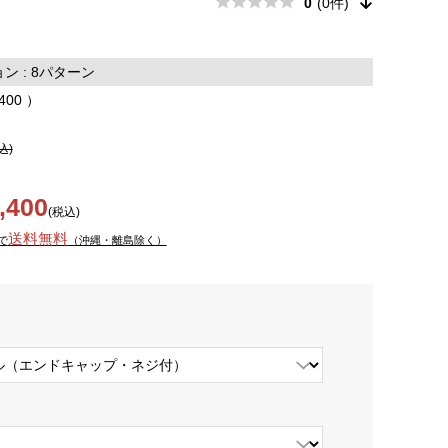
0
(0件)
 : 8パターン
,400 ）
込)
,400
(税込)
送料無料
で
（沖縄・離島除く）