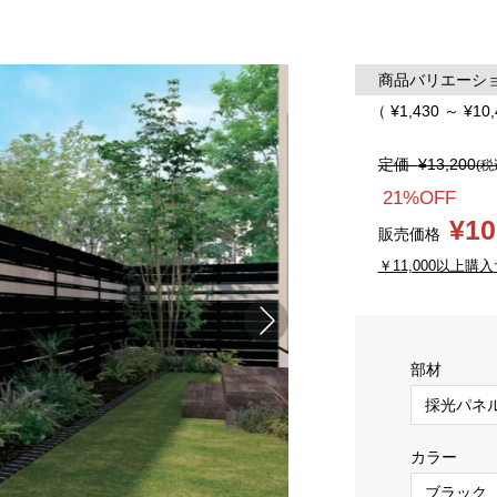
商品バリエーション
（ ¥1,430 ～ ¥10
定価
¥13,200
(税
21%OFF
¥10
販売価格
￥11,000以上購入
部材
カラー