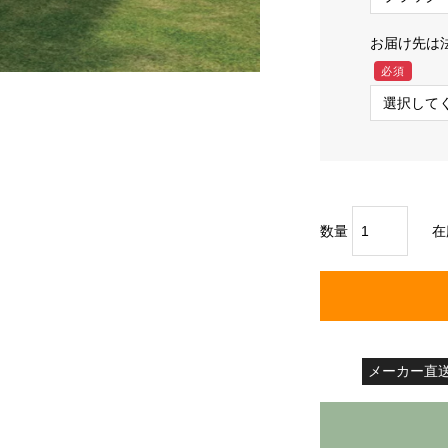
お届け先は
必須
数量
在
メーカー直