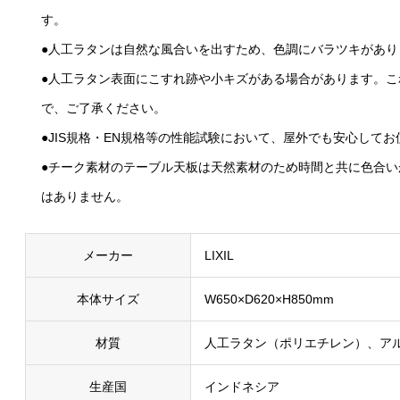
す。
●人工ラタンは自然な風合いを出すため、色調にバラツキがあり
●人工ラタン表面にこすれ跡や小キズがある場合があります。
で、ご了承ください。
●JIS規格・EN規格等の性能試験において、屋外でも安心して
●チーク素材のテーブル天板は天然素材のため時間と共に色合
はありません。
メーカー
LIXIL
本体サイズ
W650×D620×H850mm
材質
人工ラタン（ポリエチレン）、ア
生産国
インドネシア