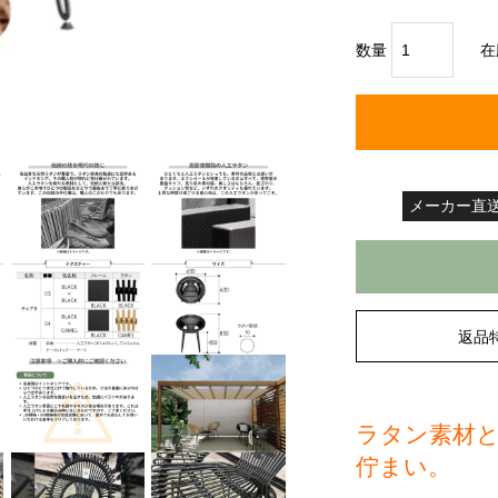
数量
在
メーカー直
返品
ラタン素材
佇まい。