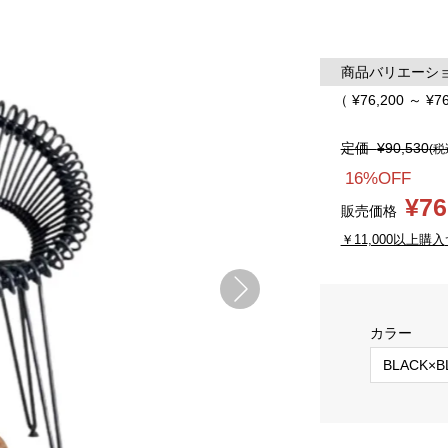
商品バリエーション
（ ¥76,200 ～ ¥7
定価
¥90,530
(税
16%OFF
¥76
販売価格
￥11,000以上購入
カラー