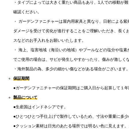
・タイプによっては大きく重たい商品もあり、1人での移動が
確認ください。
・ ガーデンファニチャーは屋内用家具と異なり、日射による紫
ダメージを受けて劣化が進行することをご理解いただき、長く
スなどのお手入れをお願いいたします。
・ 海上、塩害地域（海沿いの地域）やプールなどの塩分や塩素
でご使用の場合は、サビが発生しやすかったり、傷みが激しく
・海外製品の為、多少の細かい傷などがある場合がございます
保証期間
●ガーデンファニチャーの保証期間はご購入日から起算して１年
製品について
●生産国はインドネシアです。
●ひとつひとつ手仕上げで製作しているため、寸法や重量に多少
●クッション素材は日光のあたる場所では明るい色に見えます