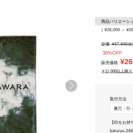
商品バリエーション
（ ¥26,000 ～ ¥2
定価
¥37,400
(税
30%OFF
¥26
販売価格
￥11,000以上購入
取付方法
【IDをお持
fukucyo-24