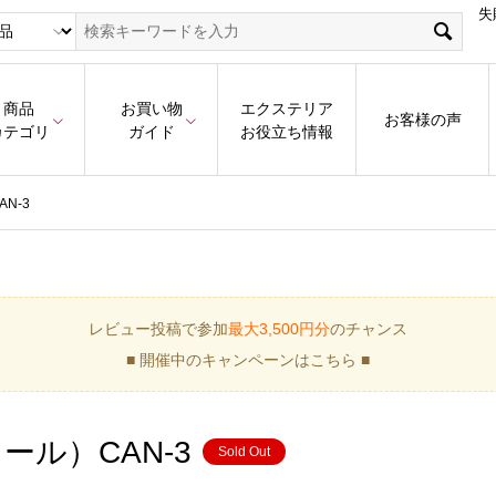
失
商品
お買い物
エクステリア
お客様の声
カテゴリ
ガイド
お役立ち情報
N-3
レビュー投稿で参加
最大3,500円分
のチャンス
■ 開催中のキャンペーンはこちら ■
ル）CAN-3
Sold Out