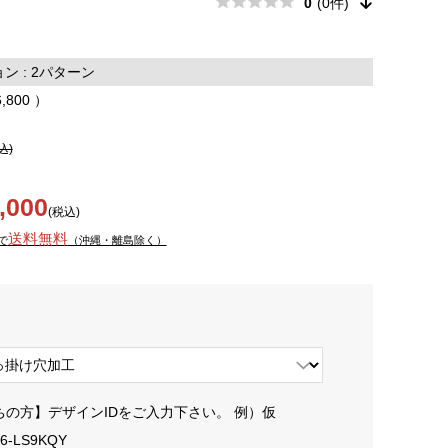
0
(0件)
 : 2パターン
6,800 ）
込)
,000
(税込)
送料無料
で
（沖縄・離島除く）
ちの方】デザインIDをご入力下さい。 例）仮
06-LS9KQY