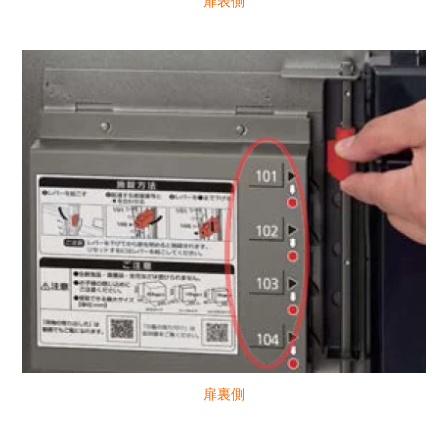
扉表側
扉裏側