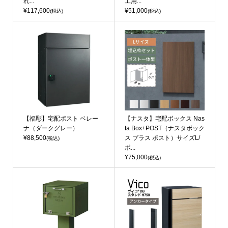
れ...
工用...
¥117,600
¥51,000
(税込)
(税込)
【福彫】宅配ポスト ベレー
【ナスタ】宅配ボックス Nas
ナ（ダークグレー）
ta Box+POST（ナスタボック
¥88,500
ス プラス ポスト）サイズL/
(税込)
ポ...
¥75,000
(税込)