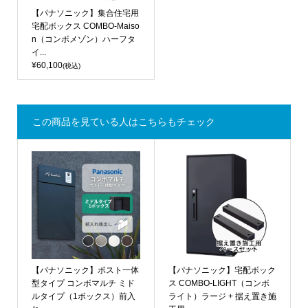
【パナソニック】集合住宅用
宅配ボックス COMBO-Maiso
n（コンボメゾン）ハーフタ
イ...
¥60,100
(税込)
この商品を見ている人はこちらもチェック
【パナソニック】ポスト一体
【パナソニック】宅配ボック
型タイプ コンボマルチ ミド
ス COMBO-LIGHT（コンボ
ルタイプ（1ボックス）前入
ライト）ラージ + 据え置き施