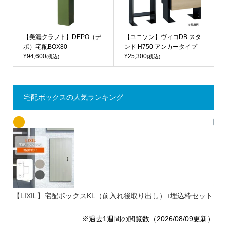
【美濃クラフト】DEPO（デ
【ユニソン】ヴィコDB スタ
ポ）宅配BOX80
ンド H750 アンカータイプ
¥94,600
¥25,300
(税込)
(税込)
宅配ボックスの人気ランキング
【LIXIL】宅配ボックスKL（前入れ後取り出し）+埋込枠セット
【L
※過去1週間の閲覧数（2026/08/09更新）