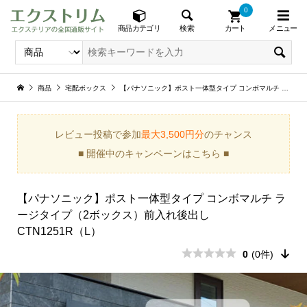
0
メニュー
検索
商品カテゴリ
カート
商品
宅配ボックス
【パナソニック】ポスト一体型タイプ コンボマルチ ラージタイプ（2ボックス）前入れ後出し CTN1251R（L）
レビュー投稿で参加
最大3,500円分
のチャンス
■ 開催中のキャンペーンはこちら ■
【パナソニック】ポスト一体型タイプ コンボマルチ ラ
ージタイプ（2ボックス）前入れ後出し
CTN1251R（L）
0
(0件)