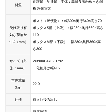
化粧扉・配達扉・本体：高耐食溶融めっき鋼
材質
板 粉体塗装
ポスト（郵便物）：幅300×奥行340×高さ70
受け取り有
ボックスS部（上段）：幅280×奥行360×高さ
効な荷物サ
110
イズ（mm）
ボックスM部（下段）：幅280×奥行360×高
さ300
サイズ（外
W390×D470×H792
形：mm）
※化粧扉は幅416
本体重量
22.0
（kg）
仕様
前入れ後ろ出し
都度確認