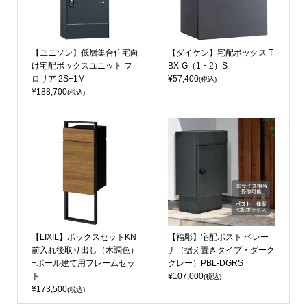
【ユニソン】低層集合住宅向
【ダイケン】宅配ボックス T
け宅配ボックスユニット フ
BX-G（1・2）S
ロリア 2S+1M
¥57,400
(税込)
¥188,700
(税込)
【LIXIL】ボックスセットKN
【福彫】宅配ポスト ベレー
前入れ後取り出し（木調色）
ナ（据え置きタイプ・ダーク
+ポール建て用フレームセッ
グレー）PBL-DGRS
ト
¥107,000
(税込)
¥173,500
(税込)