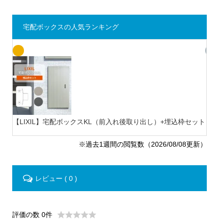
宅配ボックスの人気ランキング
【LIXIL】宅配ボックスKL（前入れ後取り出し）+埋込枠セット
【L
※過去1週間の閲覧数（2026/08/08更新）
レビュー ( 0 )
評価の数 0件