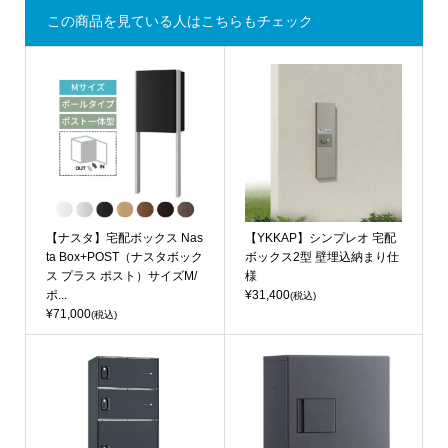
この商品を見ている人はこちらもチェック
【ナスタ】宅配ボックス Nas
【YKKAP】シンプレオ 宅配
ta Box+POST（ナスタボック
ボックス2型 壁埋込納まり仕
ス プラス ポスト）サイズM/
様
ポ...
¥31,400
(税込)
¥71,000
(税込)