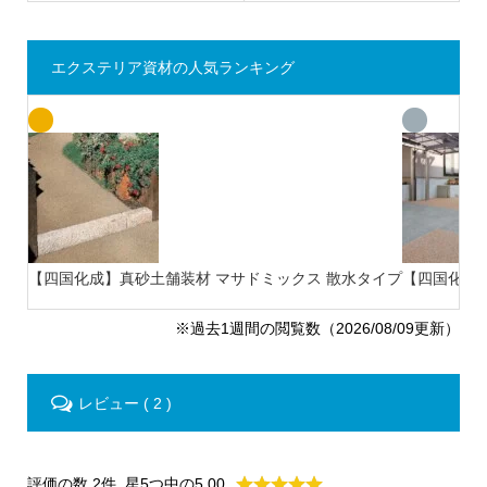
エクステリア資材の人気ランキング
【四国化成】真砂土舗装材 マサドミックス 散水タイプ
【四国化成
※過去1週間の閲覧数（2026/08/09更新）
レビュー ( 2 )
評価の数 2件
星5つ中の5.00