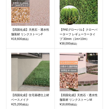
【四国化成】天然石・透水性
【PAEグローバル】クローバ
舗装材 リンクストーンF
ーターフ レギューラータイ
¥18,600
プ 30mm（1m×10m）
(税込)
¥38,000
(税込)
【四国化成】住宅基礎仕上材
【四国化成】天然石・透水性
ベースメイク
舗装材 リンクストーンM
¥25,200
¥18,600
(税込)
(税込)