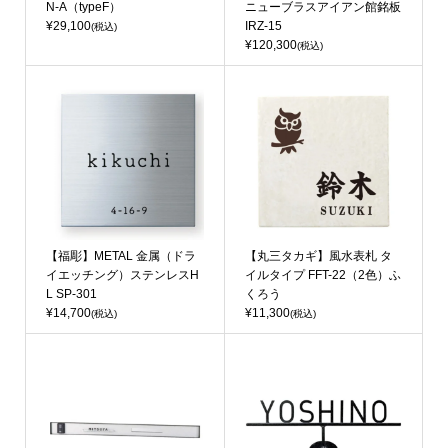
N-A（typeF）
ニューブラスアイアン館銘板
¥29,100
IRZ-15
(税込)
¥120,300
(税込)
【福彫】METAL 金属（ドラ
【丸三タカギ】風水表札 タ
イエッチング）ステンレスH
イルタイプ FFT-22（2色）ふ
L SP-301
くろう
¥14,700
¥11,300
(税込)
(税込)