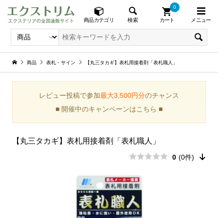
0
メニュー
検索
商品カテゴリ
カート
商品
表札・サイン
【丸三タカギ】表札用接着剤「表札職人」
レビュー投稿で参加
最大3,500円分
のチャンス
■ 開催中のキャンペーンはこちら ■
【丸三タカギ】表札用接着剤「表札職人」
0
(0件)