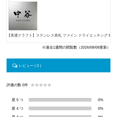
【美濃クラフト】ステンレス表札 ファイン ドライエッチング MB-
※過去1週間の閲覧数（2026/08/08更新）
レビュー ( 0 )
評価の数 0件
星 5 つ
0%
星 4 つ
0%
星 3 つ
0%