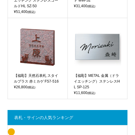
エッチング ステンレスゴー
ド WW-S2
ルドHL SZ-50
¥31,400
(税込)
¥51,400
(税込)
【福彫】天然石表札 スタイ
【福彫】METAL 金属（ドラ
ルプラス 赤ミカゲ FS7-516
イエッチング）ステンレスH
¥26,800
L SP-125
(税込)
¥11,600
(税込)
表札・サインの人気ランキング